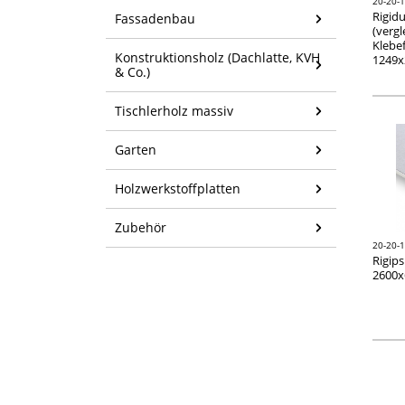
20-20-
Rigidu
Fassadenbau
(vergl
Klebef
Konstruktionsholz (Dachlatte, KVH
1249
& Co.)
Tischlerholz massiv
Garten
Holzwerkstoffplatten
Zubehör
20-20-
Rigipsp
2600