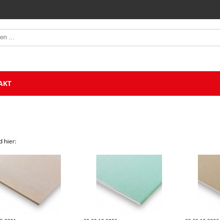
AKT
d hier: