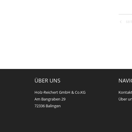
SEI
ÜBER UNS
NAVI
Holz-Reichert GmbH & Co.KG
Kontak
Am Bangraben 29
Über u
72336 Balingen