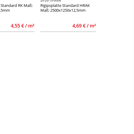
20-20-10-0004
andard RK Maß:
Rigipsplatte Standard HRAK
9,5mm
Maß: 2500x1250x12,5mm
4,55 € / m²
4,69 € / m²