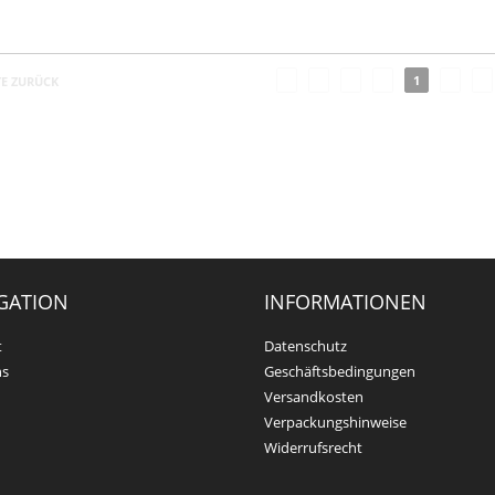
1
TE ZURÜCK
GATION
INFORMATIONEN
t
Datenschutz
ns
Geschäftsbedingungen
Versandkosten
Verpackungshinweise
Widerrufsrecht