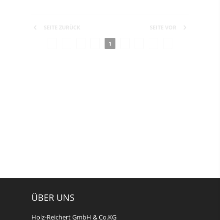
SEITE ZURÜCK
SEITE VOR
1
ÜBER UNS
Holz-Reichert GmbH & Co.KG