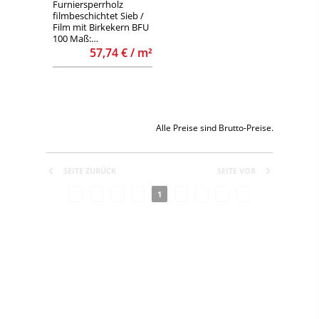
Furniersperrholz
filmbeschichtet Sieb /
Film mit Birkekern BFU
100 Maß:
1250x2500x27mm
57,74 € / m²
Alle Preise sind Brutto-Preise.
SEITE ZURÜCK
SEITE VOR
1