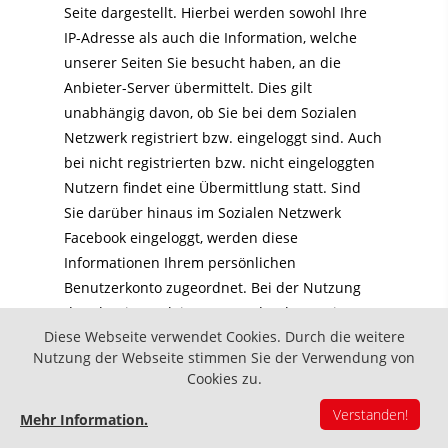
Seite dargestellt. Hierbei werden sowohl Ihre
IP-Adresse als auch die Information, welche
unserer Seiten Sie besucht haben, an die
Anbieter-Server übermittelt. Dies gilt
unabhängig davon, ob Sie bei dem Sozialen
Netzwerk registriert bzw. eingeloggt sind. Auch
bei nicht registrierten bzw. nicht eingeloggten
Nutzern findet eine Übermittlung statt. Sind
Sie darüber hinaus im Sozialen Netzwerk
Facebook eingeloggt, werden diese
Informationen Ihrem persönlichen
Benutzerkonto zugeordnet. Bei der Nutzung
der Plug-in-Funktionen (z.B. durch Betätigen
Diese Webseite verwendet Cookies. Durch die weitere
des Buttons) werden auch diese Informationen
Nutzung der Webseite stimmen Sie der Verwendung von
Ihrem Benutzerkonto zugeordnet, was Sie nur
Cookies zu.
durch Ausloggen vor Nutzung des Plug-ins
verhindern können. Damit Sie die Kontrolle
Verstanden!
Mehr Information.
über Ihre Daten behalten, haben wir uns dazu