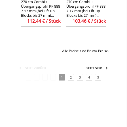
270 cm Combi +
270 cm Combi +
Übergangsprofil PF 888
Übergangsprofil PF 888
7-17 mm (bei Lift-up
7-17 mm (bei Lift-up
Blocks bis 27 mm)
Blocks bis 27 mm)
edelstahl
silber ** solange Vorrat
112,44 € / Stück
103,46 € / Stück
**
Alle Preise sind Brutto-Preise.
SEITE ZURÜCK
SEITE VOR
1
2
3
4
5