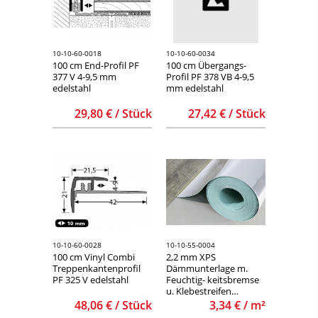
10-10-60-0018
10-10-60-0034
100 cm End-Profil PF
100 cm Übergangs-
377 V 4-9,5 mm
Profil PF 378 VB 4-9,5
edelstahl
mm edelstahl
29,80 € / Stück
27,42 € / Stück
10-10-60-0028
10-10-55-0004
100 cm Vinyl Combi
2,2 mm XPS
Treppenkantenprofil
Dämmunterlage m.
PF 325 V edelstahl
Feuchtig- keitsbremse
u. Klebestreifen
R=0,06m2K/W Roll. a
48,06 € / Stück
3,34 € / m²
15,00 m2