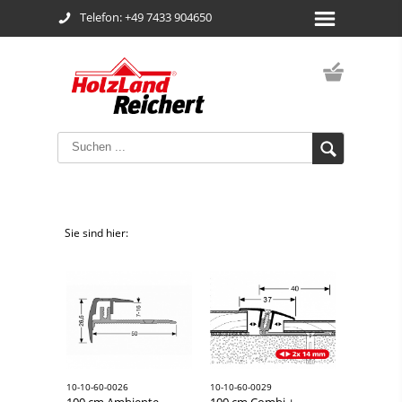
Telefon: +49 7433 904650
Sie sind hier:
10-10-60-0026
10-10-60-0029
100 cm Ambiente
100 cm Combi +