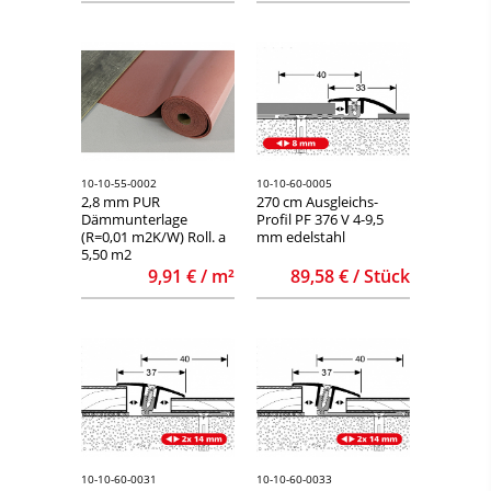
10-10-55-0002
10-10-60-0005
2,8 mm PUR
270 cm Ausgleichs-
Dämmunterlage
Profil PF 376 V 4-9,5
(R=0,01 m2K/W) Roll. a
mm edelstahl
5,50 m2
9,91 € / m²
89,58 € / Stück
10-10-60-0031
10-10-60-0033