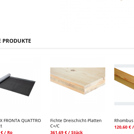
E PRODUKTE
EX FRONTA QUATTRO
Fichte Dreischicht-Platten
Rhombus 
t
C+/C
120,60 € 
 € / Ro
361,69 € / Stück