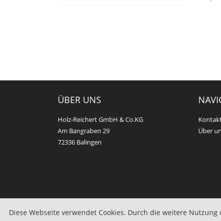
ÜBER UNS
NAVI
Holz-Reichert GmbH & Co.KG
Kontak
Am Bangraben 29
Über u
72336 Balingen
© 2022, SilverERP Shop by yQ-it GmbH. Alle Rechte vorb
Diese Webseite verwendet Cookies. Durch die weitere Nutzung